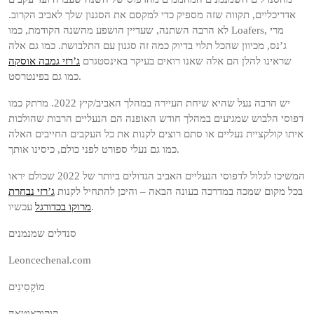
אדריכליים, תקווה שזה מספיק כדי למקסם את הסגנון שלך לאביב הקרוב.
לא הרבה השתנה, שעדיין הושפע מהשנה הקודמת, כמו Loafers, מרי
ג’נס, מכיוון שהכל תלוי בדיוק כמה זה סגנון עם התלבושת. כמו גם אלה
שראינו להלן הם אלה שאנו רואים בעיקר באינסטגרם
ג’רזי גמבה אוסקה
כמו גם בפינטרסט.
יש הרבה נעל שהיא שיחת העיירה במהלך האביב/קיץ 2022. מרתק כמו
דפוסי הלבוש שמגיעים במהלך חודש האופנה הם הנעליים הרבות שהולכות
איתו קולקציית נעליים או סתם רוצים לקנות את כל העקבים החייבים האלה
כמו גם נעלי ספורט לפני כולם, כיסינו אותך.
המשיכו לגלול לדפוסי הנעליים האביב הגדולים ביותר של 2022 שכולם יראו
בכל מקום שמכה במדרכה בעונה הבאה – והיכן להתחיל לקנות
ג’רזי נבחרת
עכשיו.
מרוקו בכדורגל
סנדלים שמנמנים
Leoncechenal.com
מוֹקָסִינִים
קוקובאוטאה