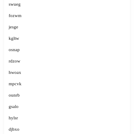
swueg
fozwm
jesge
kgltw
osnap
rdzow
hwoax
mpcvk
ounrb
gsalo
hylsr
djbxo