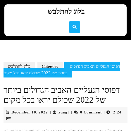
Skip
to
בלוג להתלבש
content
Skip
to
content
דפוסי הנעליים האביב הגדולים
Category
בלוג להתלבש
ביותר של 2022 שכולם יראו בכל מקום
דפוסי הנעליים האביב הגדולים ביותר
של 2022 שכולם יראו בכל מקום
December
zuagl
December 10, 2022
zuagl
0 Comment
2:24
|
|
|
10,
pm
2022
מהסנדלים השמנמנים המהממים מהדפוס של השנה שעברה ועד עקבים