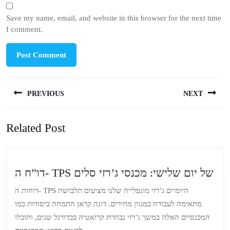
Save my name, email, and website in this browser for the next time
I comment.
Post
PREVIOUS
NEXT
navigation
Previous
Next
Related Post
post:
post:
ו”ח
דו”ח ה- TPS של יום שלישי: מכנסי ג’רזי סלים
ה-
דוחות ה- TPS היומיים ג’רזי מונפלייה שלנו מציעים תלבושת
TP
מתאימה לעבודה במגוון מחירים. דונה קראן התמחה ביסודות כמו
של
המכנסיים האלה במשך ג’רזי נבחרת קרואטיה בכדורגל שנים, ותוכלו
יום