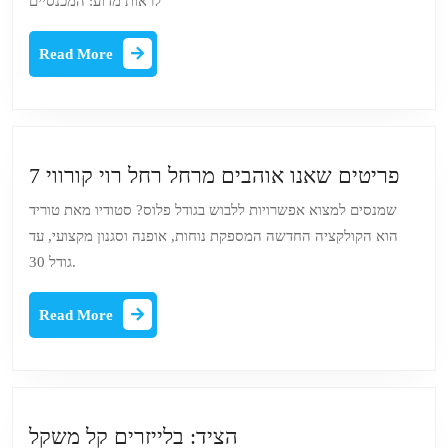
לראות מדוע: המכנסיים
שי:
נסי
Read
Read More
’רזי
More
לים
7
7 פריטים שאנו אוהבים מרחל רחל רוי קורווי
יטים
שמנסים למצוא אפשרויות ללבוש בגודל פלוס? סטודיו מאת טוריד
שאנו
הוא הקולקציה החדשה המספקת נוחות, אופנה וסגנון מקצועי, עד
הבים
גודל 30.
מרחל
רחל
Read
Read More
רוי
More
קורווי
הציד:
הציד: בלייזרים קל משקל