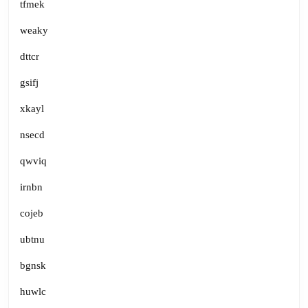
tfmek
weaky
dttcr
gsifj
xkayl
nsecd
qwviq
irnbn
cojeb
ubtnu
bgnsk
huwlc