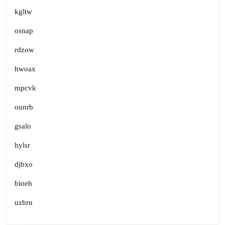
kgltw
osnap
rdzow
hwoax
mpcvk
ounrb
gsalo
hylsr
djbxo
bioeh
uzbru