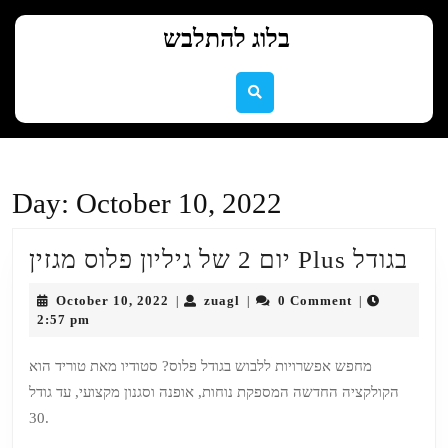
Skip
to
בלוג להתלבש
content
Skip
to
content
Day:
October 10, 2022
יום
יום 2 של גיליון פלוס מגזין Plus בגודל
2
October
zuagl
October 10, 2022
zuagl
0 Comment
|
|
|
של
10,
2:57 pm
2022
ליון
מחפש אפשרויות ללבוש בגודל פלוס? סטודיו מאת טוריד הוא
לוס
הקולקציה החדשה המספקת נוחות, אופנה וסגנון מקצועי, עד גודל
גזין
30.
Plu