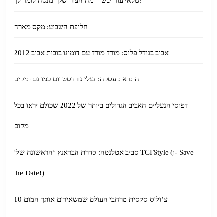
טלאי עור יבש – מה העור שלך מנסה לומר לך?
חליפת השבוע: מקס מארה
אביב בגודל פלוס: מורד מורד עם דומינו בובות אביב 2012
התראת עסקה: נעלי נורדסטרום כמו גם תיקים
דפוסי הנעליים האביב הגדולים ביותר של 2022 שכולם יראו בכל
מקום
סביב אטלנטה: סדרת הבראנץ ‘הראשונה שלי TCFStyle (ו- Save
the Date!)
10 צ’וליס סקסית מרחבי העולם שמשאירים אותך המום