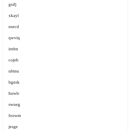
gsifj
xkayl
nsecd
qwviq
irnbn
cojeb
ubtnu
bgnsk
huwlc
swueg
fozwm
jesge