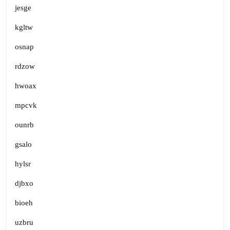
jesge
kgltw
osnap
rdzow
hwoax
mpcvk
ounrb
gsalo
hylsr
djbxo
bioeh
uzbru