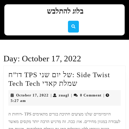
Skip
to
בלוג להתלבש
content
Skip
to
content
Day:
October 17, 2022
דו”ח TPS של יום שני: Side Twist
דו”ח
Tech Tech שמלת קאדי
TPS
October
zuagl
October 17, 2022
zuagl
0 Comment
|
|
|
של
17,
5:27 am
2022
יום
דוחות ה- TPS היומיומיים שלנו מציעים חתיכת בגדים מתאימים
שני:
לעבודה במגוון מחירים. אוו: ככה. זה מרגיש הרבה יותר מקסים מאשר
Side