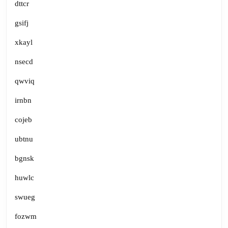
dttcr
gsifj
xkayl
nsecd
qwviq
irnbn
cojeb
ubtnu
bgnsk
huwlc
swueg
fozwm