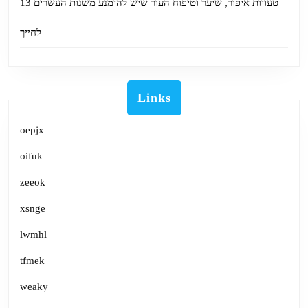
13 טעויות איפור, שיער וטיפוח העור שיש להימנע משנות העשרים
לחייך
Links
oepjx
oifuk
zeeok
xsnge
lwmhl
tfmek
weaky